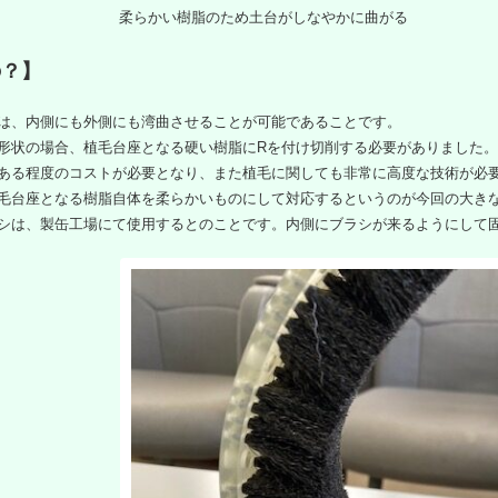
柔らかい樹脂のため土台がしなやかに曲がる
の？】
は、内側にも外側にも湾曲させることが可能であることです。
形状の場合、植毛台座となる硬い樹脂にRを付け切削する必要がありました。
ある程度のコストが必要となり、また植毛に関しても非常に高度な技術が必
毛台座となる樹脂自体を柔らかいものにして対応するというのが今回の大き
シは、製缶工場にて使用するとのことです。内側にブラシが来るようにして