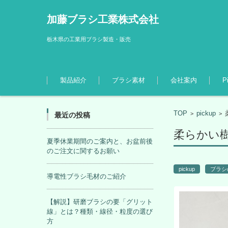
加藤ブラシ工業株式会社
栃木県の工業用ブラシ製造・販売
コンテンツに移動
製品紹介
ブラシ素材
会社案内
P
TOP
pickup
>
>
最近の投稿
柔らかい
夏季休業期間のご案内と、お盆前後
のご注文に関するお願い
pickup
ブラシ
導電性ブラシ毛材のご紹介
【解説】研磨ブラシの要「グリット
線」とは？種類・線径・粒度の選び
方