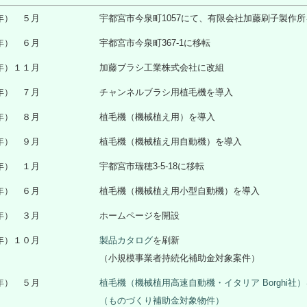
2年） ５月
宇都宮市今泉町1057にて、有限会社加藤刷子製作
6年） ６月
宇都宮市今泉町367-1に移転
8年）１１月
加藤ブラシ工業株式会社に改組
2年） ７月
チャンネルブラシ用植毛機を導入
2年） ８月
植毛機（機械植え用）を導入
1年） ９月
植毛機（機械植え用自動機）を導入
8年） １月
宇都宮市瑞穂3-5-18に移転
6年） ６月
植毛機（機械植え用小型自動機）を導入
7年） ３月
ホームページを開設
7年）１０月
製品カタログ
を刷新
（小規模事業者持続化補助金対象案件）
8年） ５月
植毛機（機械植用高速自動機・イタリア Borghi社
（ものづくり補助金対象物件）