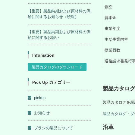
創立
【重要】製品納期および原材料の供
給に関するお知らせ（続報）
資本金
事業年度
【重要】製品納期および原材料の供
給に関するお願い
主な事業内容
従業員数
Infomation
適格請求書発行
製品カタログのダウンロード
Pick Up カテゴリー
製品カタロ
pickup
製品カタログを刷
お知らせ
製品カタログ・ダ
沿革
ブラシの製品について