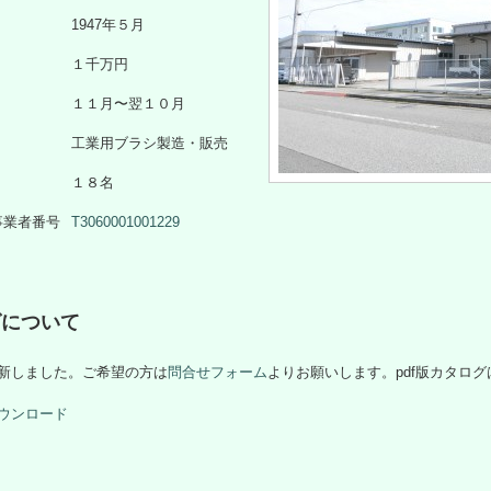
1947年５月
１千万円
１１月〜翌１０月
工業用ブラシ製造・販売
１８名
事業者番号
T3060001001229
グについて
新しました。ご希望の方は
問合せフォーム
よりお願いします。pdf版カタロ
ウンロード