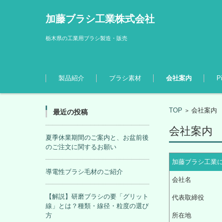
加藤ブラシ工業株式会社
栃木県の工業用ブラシ製造・販売
コンテンツに移動
製品紹介
ブラシ素材
会社案内
P
TOP
会社案内
>
最近の投稿
会社案内
夏季休業期間のご案内と、お盆前後
のご注文に関するお願い
加藤ブラシ工業
導電性ブラシ毛材のご紹介
会社名
【解説】研磨ブラシの要「グリット
代表取締役
線」とは？種類・線径・粒度の選び
方
所在地