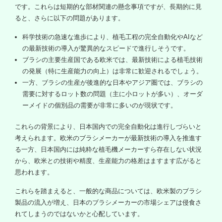
です。これらは短期的な部材関連の懸念事項ですが、長期的に見
ると、さらに以下の問題があります。
科学技術の急速な進歩により、植毛工程の完全自動化やAIなど
の最新技術の導入が驚異的なスピードで進行しそうです。
ブラシの主要生産国である欧米では、最新技術による植毛技術
の発展（特に生産能力の向上）は非常に歓迎されるでしょう。
一方、ブラシの生産が後進的な日本やアジア圏では、ブラシの
需要に対するロット数の問題（主に小ロットが多い）、オーダ
ーメイドの個別品の需要が非常に多いのが現状です。
これらの背景により、日本国内での完全自動化は進行しづらいと
考えられます。欧米のブラシメーカーが最新技術の導入を推進す
る一方、日本国内には純粋な植毛機メーカーすら存在しない状況
から、欧米との技術や精度、生産能力の格差はますます広がると
思われます。
これらを踏まえると、一般的な商品については、欧米製のブラシ
製品の流入が増え、日本のブラシメーカーの市場シェアは侵食さ
れてしまうのではないかと心配しています。